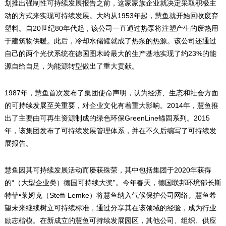
划推出强制性可持续发展报告之前，这家家族企业就决定采取积极主
1953
动的方式来实现可持续发展。大约从
年起，慧鱼就开始回收废弃
20
80
塑料。自
世纪
年代起，该公司一直通过热泵将注塑产生的废热用
于建筑物供暖。此后，冷却水储罐就成了热泵的热源。该公司还通过
23%
自己的两个光伏系统在德国图木岭最大的生产基地实现了约
的能
源自给自足，为能源转型做出了重大贡献。
1987
年，慧鱼首次发布了集团使命声明，认为经济、生态和社会方面
2014
的可持续发展至关重要，对企业文化有着重大影响。
年，慧鱼推
GreenLine
2015
出了主要由可再生资源制成的绿色环保
锚固系列。
年，该集团发布了可持续发展管理体系，并在不久后编写了可持续发
展报告。
2020
慧鱼因其可持续发展活动而屡获殊荣，其中包括集团于
年获得
“
”
的
（大型企业类）德国可持续大奖
。今年春天，德国联邦环境部长斯
•
Steffi Lemke
特菲
莱姆克（
）将慧鱼纳入气候保护公司网络。慧鱼希
望未来继续树立可持续标准，通过分享其在该领域的经验，成为行业
励志楷模。在新成立的慧鱼可持续发展园区，其他公司、组织、供应