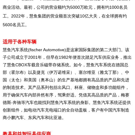
5000
1000
商业活动。最初，公司的营业额约为
万欧元，拥有约
名员
2022
10
工。
年，慧鱼集团的营业额首次突破
亿大关，在全球拥有约
5600
名员工。
适用于各种车辆
(fischer Automotive)
慧鱼汽车系统
是这家国际集团的第二大部门。该
2001
1982
子公司成立于
年，但早在
年便首次踏足汽车供应业务，推出
CBOX
了慧鱼
车载音乐磁带存储系统。如今，慧鱼汽车系统在德国总
部（霍尔布）以及捷克（伊万诺维采）、塞尔维亚（雅戈丁那）、中
国（太仓）和美国（奥本山）的生产基地都拥有高品质的产品和先进
的制造技术。其产品系列包括出风口、杯座、储物盒和多功能组件，
用于确保汽车内部井然有序，驾乘舒适。凭借其高品质的产品，梅赛
-
德斯
奔驰等汽车也能找到慧鱼汽车系统的身影。慧鱼汽车系统还提供
创新组件，如电动汽车充电端口的全自动盖板，客户有中国汽车制造
商小鹏汽车、东风汽车和比亚迪。
教具和益智玩具供应商