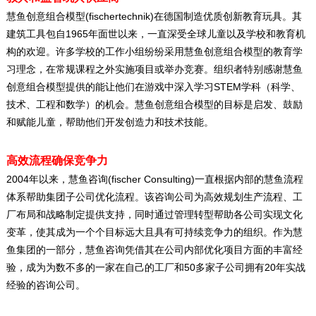
(fischertechnik)
慧鱼创意组合模型
在德国制造优质创新教育玩具。其
1965
建筑工具包自
年面世以来，一直深受全球儿童以及学校和教育机
构的欢迎。许多学校的工作小组纷纷采用慧鱼创意组合模型的教育学
习理念，在常规课程之外实施项目或举办竞赛。组织者特别感谢慧鱼
STEM
创意组合模型提供的能让他们在游戏中深入学习
学科（科学、
技术、工程和数学）的机会。慧鱼创意组合模型的目标是启发、鼓励
和赋能儿童，帮助他们开发创造力和技术技能。
高效流程确保竞争力
2004
(fischer Consulting)
年以来，慧鱼咨询
一直根据内部的慧鱼流程
体系帮助集团子公司优化流程。该咨询公司为高效规划生产流程、工
厂布局和战略制定提供支持，同时通过管理转型帮助各公司实现文化
变革，使其成为一个个目标远大且具有可持续竞争力的组织。作为慧
鱼集团的一部分，慧鱼咨询凭借其在公司内部优化项目方面的丰富经
50
20
验，成为为数不多的一家在自己的工厂和
多家子公司拥有
年实战
经验的咨询公司。