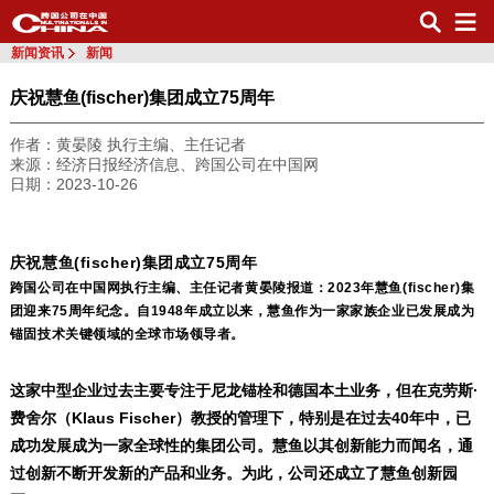
新闻资讯
新闻
庆祝慧鱼(fischer)集团成立75周年
作者：黄晏陵 执行主编、主任记者
来源：经济日报经济信息、跨国公司在中国网
日期：2023-10-26
庆祝慧鱼(fischer)集团成立75周年
跨国公司在中国网执行主编、主任记者黄晏陵报道：2023
年慧鱼
(fischer)
集
团迎来
75
周年纪念。自
1948
年成立以来，慧鱼作为一家家族企业已发展成为
锚固技术关键领域的全球市场领导者。
·
这家中型企业过去主要专注于尼龙锚栓和德国本土业务，但在克劳斯
Klaus Fischer
40
费舍尔（
）教授的管理下，特别是在过去
年中，已
成功发展成为一家全球性的集团公司。慧鱼以其创新能力而闻名，通
过创新不断开发新的产品和业务。为此，公司还成立了慧鱼创新园