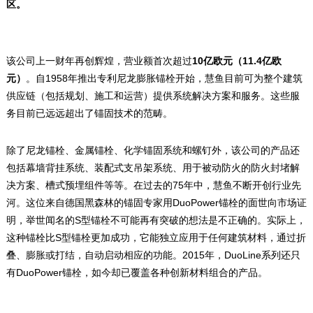
区。
10
11.4
该公司上一财年再创辉煌，营业额首次超过
亿欧元（
亿欧
1958
元）
。自
年推出专利尼龙膨胀锚栓开始，慧鱼目前可为整个建筑
供应链（包括规划、施工和运营）提供系统解决方案和服务。这些服
务目前已远远超出了锚固技术的范畴。
除了尼龙锚栓、金属锚栓、化学锚固系统和螺钉外，该公司的产品还
包括幕墙背挂系统、装配式支吊架系统、用于被动防火的防火封堵解
75
决方案、槽式预埋组件等等。在过去的
年中，慧鱼不断开创行业先
DuoPower
河。这位来自德国黑森林的锚固专家用
锚栓的面世向市场证
S
明，举世闻名的
型锚栓不可能再有突破的想法是不正确的。实际上，
S
这种锚栓比
型锚栓更加成功，它能独立应用于任何建筑材料，通过折
2015
DuoLine
叠、膨胀或打结，自动启动相应的功能。
年，
系列还只
DuoPower
有
锚栓，如今却已覆盖各种创新材料组合的产品。