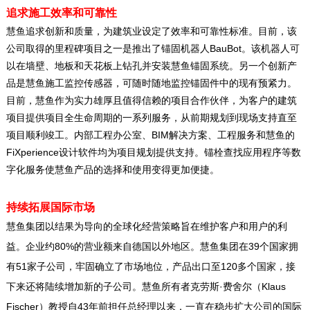
追求施工效率和可靠性
慧鱼追求创新和质量，为建筑业设定了效率和可靠性标准。目前，该
BauBot
公司取得的里程碑项目之一是推出了锚固机器人
。该机器人可
以在墙壁、地板和天花板上钻孔并安装慧鱼锚固系统。另一个创新产
品是慧鱼施工监控传感器，可随时随地监控锚固件中的现有预紧力。
目前，慧鱼作为实力雄厚且值得信赖的项目合作伙伴，为客户的建筑
项目提供项目全生命周期的一系列服务，从前期规划到现场支持直至
BIM
项目顺利竣工。内部工程办公室、
解决方案、工程服务和慧鱼的
FiXperience
设计软件均为项目规划提供支持。锚栓查找应用程序等数
字化服务使慧鱼产品的选择和使用变得更加便捷。
持续拓展国际市场
慧鱼集团以结果为导向的全球化经营策略旨在维护客户和用户的利
80%
39
益。企业约
的营业额来自德国以外地区。慧鱼集团在
个国家拥
51
120
有
家子公司，牢固确立了市场地位，产品出口至
多个国家，接
·
Klaus
下来还将陆续增加新的子公司。慧鱼所有者克劳斯
费舍尔（
Fischer
43
）教授自
年前担任总经理以来，一直在稳步扩大公司的国际